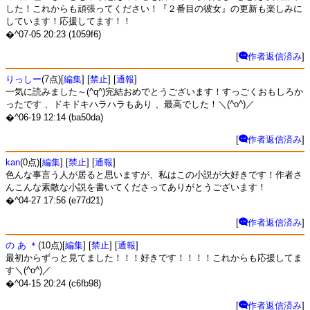
した！これからも頑張ってください！『２番目の彼女』の更新も楽しみに
しています！応援してます！！
�^07-05 20:23 (1059f6)
[
作者返信済み
]
りっしー
(7点)[
編集
] [
禁止
] [
通報
]
一気に読みました～(^q^)完結おめでとうございます！すっごくおもしろか
ったです 、ドキドキハラハラもあり 、最高でした！＼(^o^)／
�^06-19 12:14 (ba50da)
[
作者返信済み
]
kan
(0点)[
編集
] [
禁止
] [
通報
]
色んな事言う人が居ると思いますが、私はこの小説が大好きです！作者さ
んこんな素敵な小説を書いてくださってありがとうございます！
�^04-27 17:56 (e77d21)
[
作者返信済み
]
の あ ＊
(10点)[
編集
] [
禁止
] [
通報
]
最初からずっと見てました！！！好きです！！！！これからも応援してま
す＼(^o^)／
�^04-15 20:24 (c6fb98)
[
作者返信済み
]