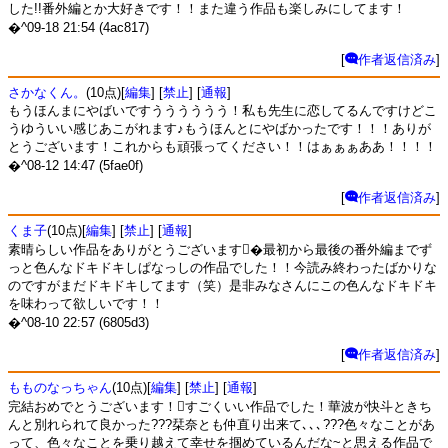
した!!番外編とか大好きです！！また違う作品も楽しみにしてます！
�^09-18 21:54 (4ac817)
[
作者返信済み
]
さかなくん。
(10点)[
編集
] [
禁止
] [
通報
]
もうほんまにやばいですうううううう！私も先生に恋してるんですけどこ
うゆういい感じあこがれます♪もうほんとにやばかったです！！！ありが
とうございます！これからも頑張ってください！！はぁぁぁああ！！！！
�^08-12 14:47 (5fae0f)
[
作者返信済み
]
くま子
(10点)[
編集
] [
禁止
] [
通報
]
素晴らしい作品をありがとうございます�最初から最後の番外編までず
っと色んなドキドキしぱなっしの作品でした！！今読み終わったばかりな
のですがまだドキドキしてます（笑）是非みなさんにこの色んなドキドキ
を味わって欲しいです！！
�^08-10 22:57 (6805d3)
[
作者返信済み
]
もものなっちゃん
(10点)[
編集
] [
禁止
] [
通報
]
完結おめでとうございます！すごくいい作品でした！華波が快斗ときち
んと別れられて良かった???栞奈とも仲直り出来て､､､???色々なことがあ
って、色々なことを乗り越えて幸せを掴めているんだな~と思える作品で