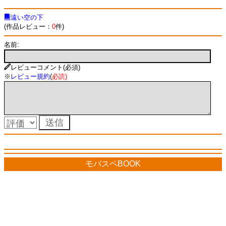
遠い空の下
(作品レビュー：
0
件)
名前:
レビューコメント(必須)
※
レビュー規約
(
必読
)
モバスペBOOK