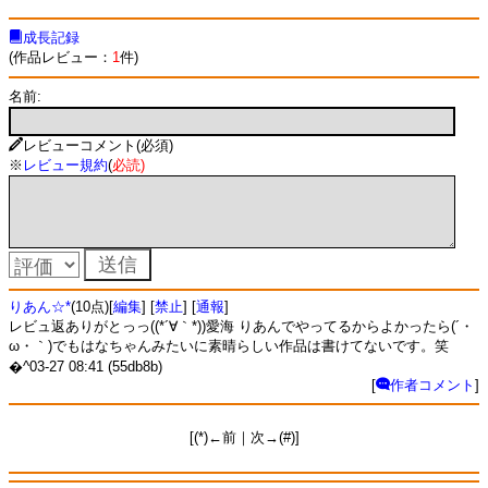
成長記録
(作品レビュー：
1
件)
名前:
レビューコメント(必須)
※
レビュー規約
(
必読
)
りあん☆*
(10点)[
編集
] [
禁止
] [
通報
]
レビュ返ありがとっっ((*´∀｀*))愛海 りあんでやってるからよかったら(´・
ω・｀)でもはなちゃんみたいに素晴らしい作品は書けてないです。笑
�^03-27 08:41 (55db8b)
[
作者コメント
]
[(*)←前｜次→(#)]