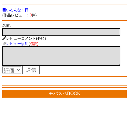
いろんな１日
(作品レビュー：
0
件)
名前:
レビューコメント(必須)
※
レビュー規約
(
必読
)
モバスペBOOK