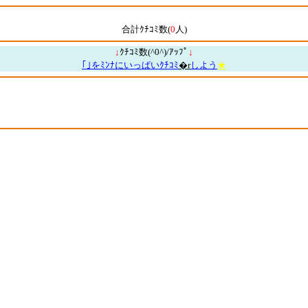
合計ｸﾁｺﾐ数(
0
人)
↓
ｸﾁｺﾐ数(^0^)/ｱｯﾌﾟ
↓
｢｣をﾐﾝﾅにいっぱいｸﾁｺﾐ
�r
しよう
★