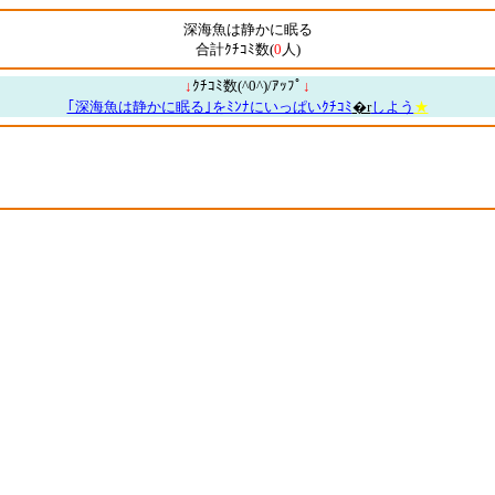
深海魚は静かに眠る
合計ｸﾁｺﾐ数(
0
人)
↓
ｸﾁｺﾐ数(^0^)/ｱｯﾌﾟ
↓
｢深海魚は静かに眠る｣をﾐﾝﾅにいっぱいｸﾁｺﾐ
�r
しよう
★