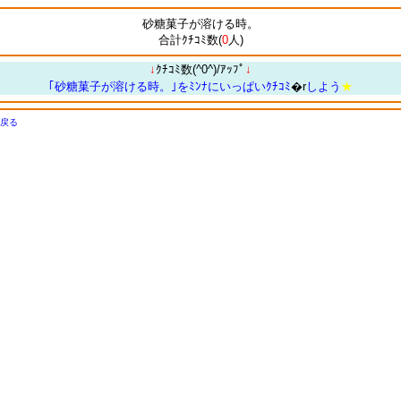
砂糖菓子が溶ける時。
合計ｸﾁｺﾐ数(
0
人)
↓
ｸﾁｺﾐ数(^0^)/ｱｯﾌﾟ
↓
｢砂糖菓子が溶ける時。｣をﾐﾝﾅにいっぱいｸﾁｺﾐ
�r
しよう
★
戻る