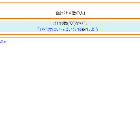
合計ｸﾁｺﾐ数(
0
人)
↓
ｸﾁｺﾐ数(^0^)/ｱｯﾌﾟ
↓
｢｣をﾐﾝﾅにいっぱいｸﾁｺﾐ
�r
しよう
★
戻る