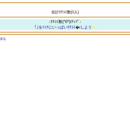
合計ｸﾁｺﾐ数(
0
人)
↓
ｸﾁｺﾐ数(^0^)/ｱｯﾌﾟ
↓
｢｣をﾐﾝﾅにいっぱいｸﾁｺﾐ
�r
しよう
★
戻る