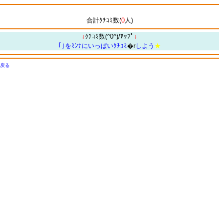
合計ｸﾁｺﾐ数(
0
人)
↓
ｸﾁｺﾐ数(^0^)/ｱｯﾌﾟ
↓
｢｣をﾐﾝﾅにいっぱいｸﾁｺﾐ
�r
しよう
★
戻る