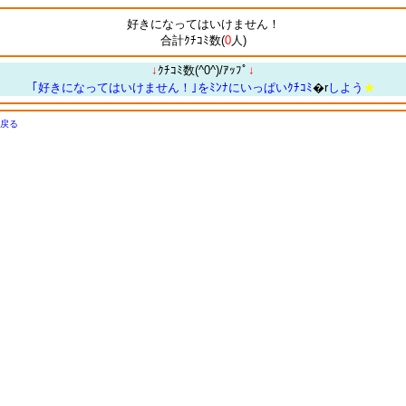
好きになってはいけません！
合計ｸﾁｺﾐ数(
0
人)
↓
ｸﾁｺﾐ数(^0^)/ｱｯﾌﾟ
↓
｢好きになってはいけません！｣をﾐﾝﾅにいっぱいｸﾁｺﾐ
�r
しよう
★
戻る