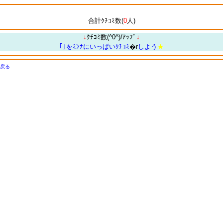
合計ｸﾁｺﾐ数(
0
人)
↓
ｸﾁｺﾐ数(^0^)/ｱｯﾌﾟ
↓
｢｣をﾐﾝﾅにいっぱいｸﾁｺﾐ
�r
しよう
★
戻る