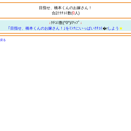
目指せ、橋本くんのお嫁さん！
合計ｸﾁｺﾐ数(
0
人)
↓
ｸﾁｺﾐ数(^0^)/ｱｯﾌﾟ
↓
｢目指せ、橋本くんのお嫁さん！｣をﾐﾝﾅにいっぱいｸﾁｺﾐ
�r
しよう
★
戻る