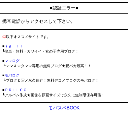
■
認証エラー
■
携帯電話からアクセスして下さい。
◎
以下オススメサイトです。
■
ｉｇｉｒｌ
┗簡単・無料・カワイイ・女の子専用ブログ！
■
ママログ
┗ママ＆マタママ専用の無料ブログ★親バカ最高！！
■
モバログ
┗ブログ＆写メ永久保存！無料デコメブログのモバログ！
■
ＰＲＩＬＯＧ
┗アルバム作成★画像を原画サイズで永久に無制限保存可能！
モバスペBOOK