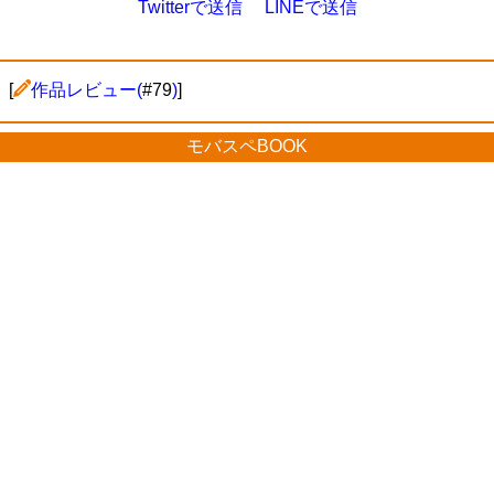
Twitterで送信
LINEで送信
[
作品レビュー(
#79
)
]
モバスペBOOK