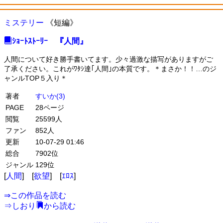
ミステリー
《短編》
ｼｮｰﾄｽﾄｰﾘｰ 『人間』
人間について好き勝手書いてます。少々過激な描写がありますがご
了承ください。これがﾜﾀｼ達｢人間｣の本質です。＊まさか！！…のジ
ャンルTOP５入り＊
著者
すいか(3)
PAGE
28ページ
閲覧
25599人
ファン
852人
更新
10-07-29 01:46
総合
7902位
ジャンル
129位
[
人間
] [
欲望
] [
ｴﾛｽ
]
⇒
この作品を読む
⇒
しおり
から読む