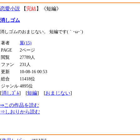
恋愛小説
【
完結
】《短編》
消しゴム
消しゴムのおまじない。 短編です(｀･ω･´)
著者
翼(15)
PAGE
2ページ
閲覧
27789人
ファン
231人
更新
10-08-16 00:53
総合
11418位
ジャンル
4895位
[
消しｺﾞﾑ
] [
短編
] [
おまじない
]
⇒
この作品を読む
⇒
しおり
から読む