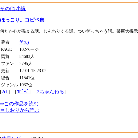
その他 小説
ほっこり。コピペ集
何だか心が温まる話、じんわりくる話。つい笑っちゃう話。某巨大掲示
著者
羔(8)
PAGE
102ページ
閲覧
84683人
ファン
2795人
更新
12-01-15 23:02
総合
11541位
ジャンル
1037位
[
2ch
] [
ｺﾋﾟﾍﾟ
] [
2ちゃんねる
]
⇒
この作品を読む
⇒
しおり
から読む