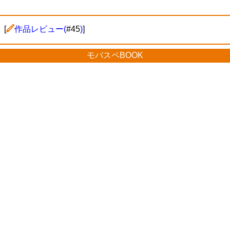
[
作品レビュー(
#45
)
]
モバスペBOOK