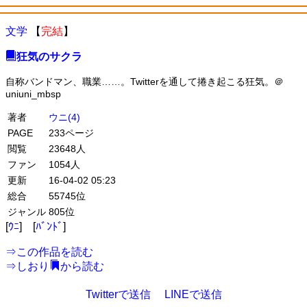
文学
【
完結
】
狂気のサクラ
自称バンドマン、職業……。Twitterを通して捲き起こる狂気。＠
uniuni_mbsp
著者
ウニ(4)
PAGE
233ページ
閲覧
23648人
ファン
1054人
更新
16-04-02 05:23
総合
55745位
ジャンル
805位
[
ｳﾆ
] [
ﾊﾞﾝﾄﾞ
]
⇒
この作品を読む
⇒
しおり
から読む
Twitterで送信
LINEで送信