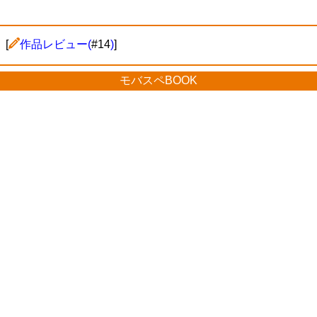
[
作品レビュー(
#14
)
]
モバスペBOOK