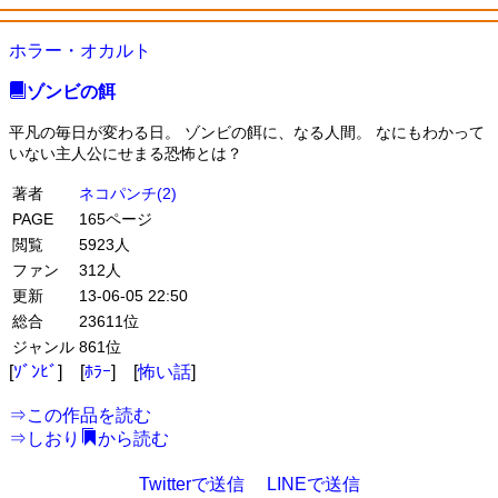
ホラー・オカルト
ゾンビの餌
平凡の毎日が変わる日。 ゾンビの餌に、なる人間。 なにもわかって
いない主人公にせまる恐怖とは？
著者
ネコパンチ(2)
PAGE
165ページ
閲覧
5923人
ファン
312人
更新
13-06-05 22:50
総合
23611位
ジャンル
861位
[
ｿﾞﾝﾋﾞ
] [
ﾎﾗｰ
] [
怖い話
]
⇒
この作品を読む
⇒
しおり
から読む
Twitterで送信
LINEで送信