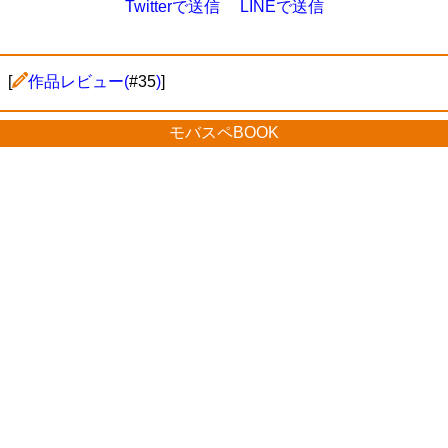
Twitterで送信
LINEで送信
[
作品レビュー(
#35
)
]
モバスペBOOK