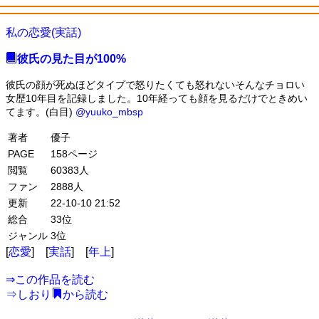
私の恋愛(実話)
彼氏の見た目が100%
彼氏の顔が死ぬほどタイプで怒りたくても怒れないそんなチョロい
女歴10年目を記録しました。10年経っても顔を見るだけでときめい
てます。(白目)
@yuuko_mbsp
著者
優子
PAGE
158ページ
閲覧
60383人
ファン
2888人
更新
22-10-10 21:52
総合
33位
ジャンル
3位
[
恋愛
] [
実話
] [
年上
]
⇒
この作品を読む
⇒
しおり
から読む