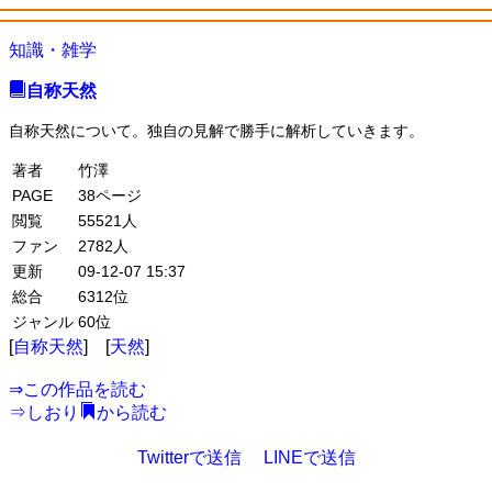
知識・雑学
自称天然
自称天然について。独自の見解で勝手に解析していきます。
著者
竹澤
PAGE
38ページ
閲覧
55521人
ファン
2782人
更新
09-12-07 15:37
総合
6312位
ジャンル
60位
[
自称天然
] [
天然
]
⇒
この作品を読む
⇒
しおり
から読む
Twitterで送信
LINEで送信