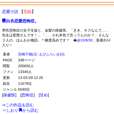
恋愛小説
【
完結
】
白衣恋愛恐怖症。
男性恐怖症の女子生徒と、金髪の保健医。「きき、キスなんて……
先生は変態さんです！」「……それ本気で言ってんのか？」そんな
２人の、ほんわか物語。＊糖度高めです＊ �
@10/8/30
…新着ｵｽｽﾒ
入り！
著者
百崎千鶴(元･えびふらい)(10)
PAGE
348ページ
閲覧
200656人
ファン
13349人
更新
13-03-09 12:26
総合
11678位
ジャンル
5040位
[
保健医
] [
恐怖症
] [
甘め
]
⇒
この作品を読む
⇒
しおり
から読む