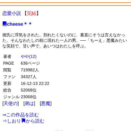
恋愛小説
【
完結
】
cheese＊＊
彼氏に浮気をされた。別れたくないのに、素直にそうは言えなかっ
た。そんなわたしの前に現れた一人の男。──「ちーえ」悪魔みたい
な笑顔で、甘い声で、あいつはわたしを呼ぶ。
著者
やや(12)
PAGE
636ページ
閲覧
719982人
ファン
34327人
更新
16-12-13 22:22
総合
52068位
ジャンル
23068位
[
天使の
] [
弟は
] [
悪魔
]
⇒
この作品を読む
⇒
しおり
から読む