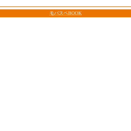
モバスペBOOK