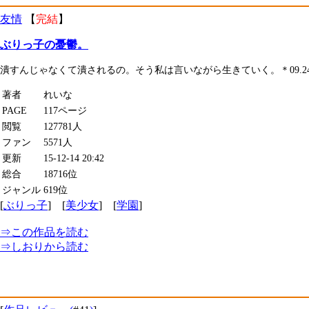
友情
【
完結
】
ぶりっ子の憂鬱。
潰すんじゃなくて潰されるの。そう私は言いながら生きていく。＊09.24新着オ
著者
れいな
PAGE
117ページ
閲覧
127781人
ファン
5571人
更新
15-12-14 20:42
総合
18716位
ジャンル
619位
[
ぶりっ子
] [
美少女
] [
学園
]
⇒
この作品を読む
⇒
しおり
から読む