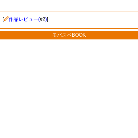
[
作品レビュー(
#2
)
]
モバスペBOOK