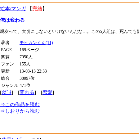
絵本/マンガ
【
完結
】
俺は変わる
親友って、大切にしないといけないんだな…。この5人組は、死んでも
著者
モヒカンくん(11)
PAGE
169ページ
閲覧
7050人
ファン
155人
更新
13-03-13 22:33
総合
38097位
ジャンル
471位
[
ﾒｶﾞﾈ
] [
変わる
] [
恋愛
]
⇒
この作品を読む
⇒
しおり
から読む