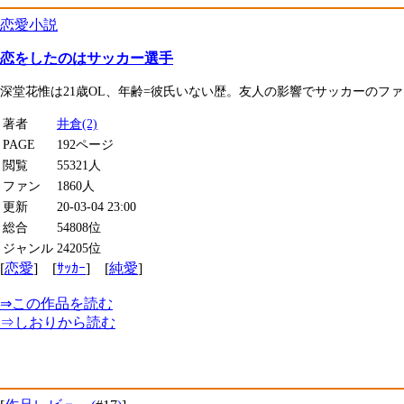
恋愛小説
恋をしたのはサッカー選手
深堂花惟は21歳OL、年齢=彼氏いない歴。友人の影響でサッカーのフ
著者
井倉(2)
PAGE
192ページ
閲覧
55321人
ファン
1860人
更新
20-03-04 23:00
総合
54808位
ジャンル
24205位
[
恋愛
] [
ｻｯｶｰ
] [
純愛
]
⇒
この作品を読む
⇒
しおり
から読む