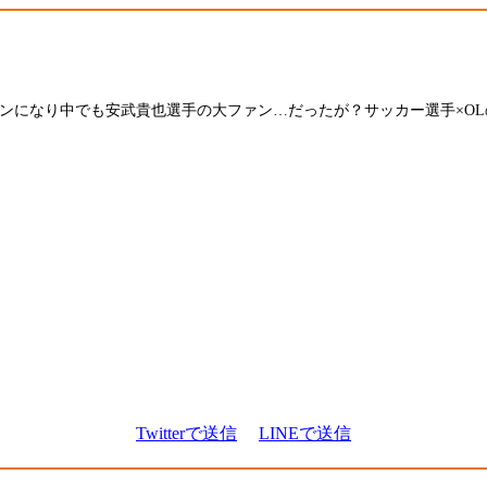
ァンになり中でも安武貴也選手の大ファン…だったが？サッカー選手×O
Twitterで送信
LINEで送信