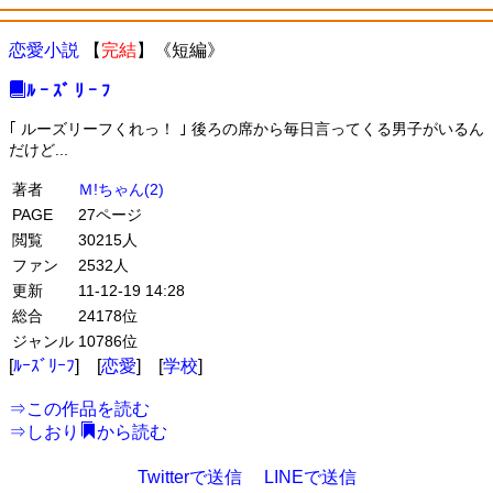
恋愛小説
【
完結
】《短編》
ﾙ ｰ ｽﾞ ﾘ ｰ ﾌ
｢ ルーズリーフくれっ！ ｣ 後ろの席から毎日言ってくる男子がいるん
だけど...
著者
Ｍ!ちゃん(2)
PAGE
27ページ
閲覧
30215人
ファン
2532人
更新
11-12-19 14:28
総合
24178位
ジャンル
10786位
[
ﾙｰｽﾞﾘｰﾌ
] [
恋愛
] [
学校
]
⇒
この作品を読む
⇒
しおり
から読む
Twitterで送信
LINEで送信