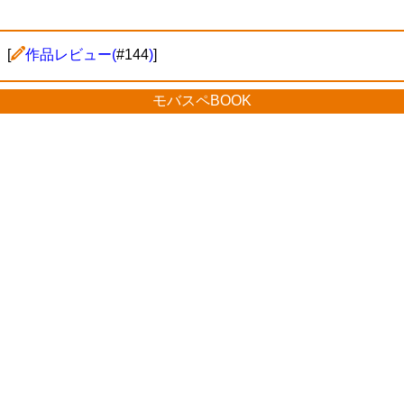
[
作品レビュー(
#144
)
]
モバスペBOOK