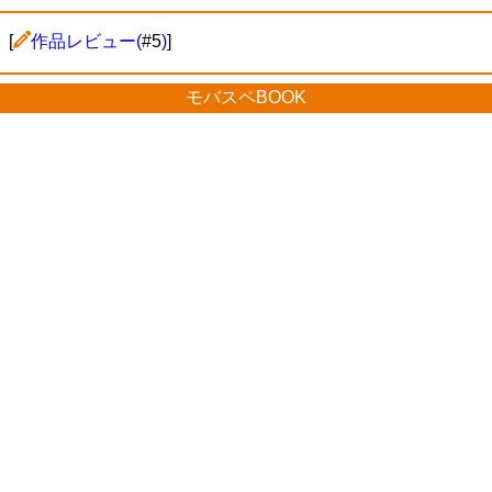
[
作品レビュー(
#5
)
]
モバスペBOOK