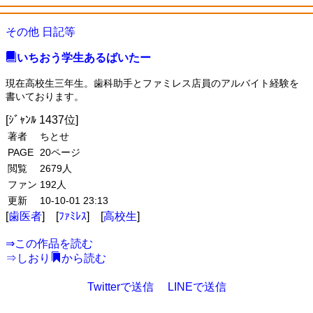
その他 日記等
いちおう学生あるばいたー
現在高校生三年生。歯科助手とファミレス店員のアルバイト経験を
書いております。
[ｼﾞｬﾝﾙ 1437位]
著者
ちとせ
PAGE
20ページ
閲覧
2679人
ファン
192人
更新
10-10-01 23:13
[
歯医者
] [
ﾌｧﾐﾚｽ
] [
高校生
]
⇒
この作品を読む
⇒
しおり
から読む
Twitterで送信
LINEで送信