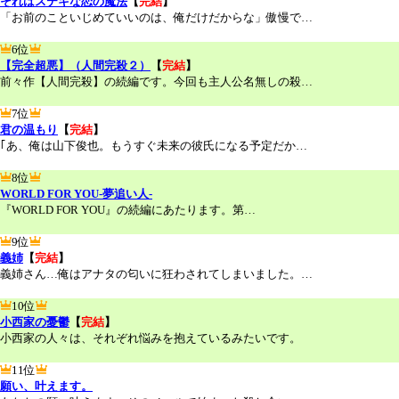
それはステキな恋の魔法
【
完結
】
「お前のこといじめていいのは、俺だけだからな」傲慢で…
6位
【完全超悪】（人間完殺２）
【
完結
】
前々作【人間完殺】の続編です。今回も主人公名無しの殺…
7位
君の温もり
【
完結
】
｢あ、俺は山下俊也。もうすぐ未来の彼氏になる予定だか…
8位
WORLD FOR YOU‐夢追い人‐
『WORLD FOR YOU』の続編にあたります。第…
9位
義姉
【
完結
】
義姉さん…俺はアナタの匂いに狂わされてしまいました。…
10位
小西家の憂鬱
【
完結
】
小西家の人々は、それぞれ悩みを抱えているみたいです。
11位
願い、叶えます。