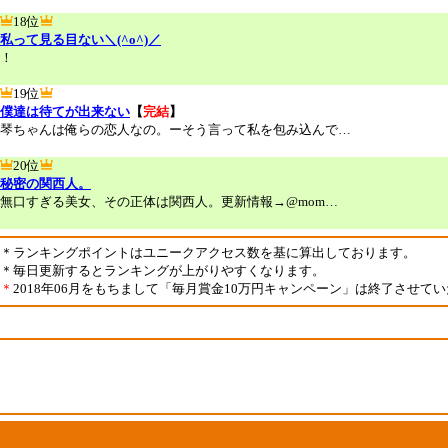
18位
私って見る目ない＼(^o^)／
！
19位
僕達は待てが出来ない
【
完結
】
琴ちゃんは俺らの恋人なの。ーそう言って私を包み込んで…
20位
秘密の関西人。
無口すぎる美女、その正体は関西人。更新情報→@mom…
＊ランキングポイントはユニークアクセス数を基に算出しております。
＊毎日更新するとランキングが上がりやすくなります。
＊
2018年06月をもちまして「毎月賞金10万円キャンペーン」は終了させて