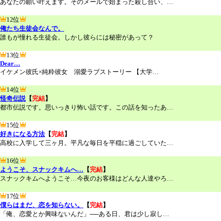
あなたの願い叶えます。そのメールで始まった殺し合い、…
12位
俺たち生徒会なんで。
誰もが憧れる生徒会。しかし彼らには秘密があって？
13位
Dear…
イケメン彼氏×純粋彼女 溺愛ラブストーリー 【大学…
14位
怪奇伝説
【
完結
】
都市伝説です。思いっきり怖い話です。この話を知ったあ…
15位
好きになる方法
【
完結
】
高校に入学して三ヶ月。平凡な毎日を平穏に過ごしていた…
16位
ようこそ、スナックキムへ…
【
完結
】
スナックキムへようこそ…今夜のお客様はどんな人達やろ…
17位
僕らはまだ、恋を知らない。
【
完結
】
「俺、恋愛とか興味ないんだ」──ある日、君は少し寂し…