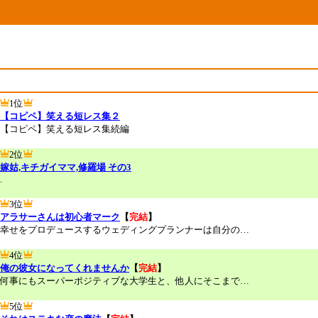
1位
【コピペ】笑える短レス集２
【コピペ】笑える短レス集続編
2位
嫁姑,キチガイママ,修羅場 その3
.
3位
アラサーさんは初心者マーク
【
完結
】
幸せをプロデュースするウェディングプランナーは自分の…
4位
俺の彼女になってくれませんか
【
完結
】
何事にもスーパーポジティブな大学生と、他人にそこまで…
5位