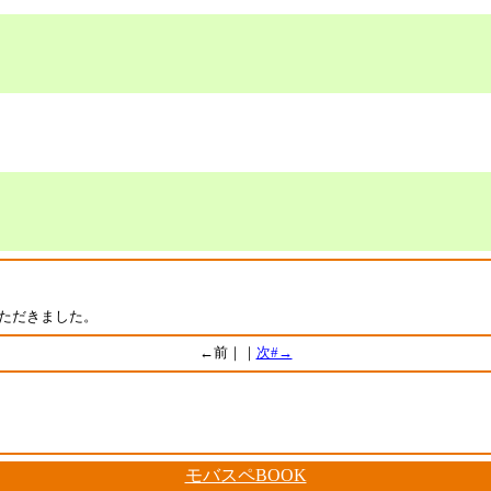
いただきました。
←前｜｜
次#→
モバスペBOOK